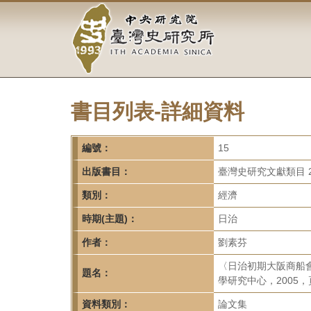
中
跳
到
央
主
要
研
內
容
究
區
塊
書目列表-詳細資料
院-
臺
編號：
15
灣
出版書目：
臺灣史研究文獻類目 2
類別：
經濟
史
時期(主題)：
日治
研
作者：
劉素芬
究
〈日治初期大阪商船會
題名：
所-
學研究中心，2005，頁
資料類別：
論文集