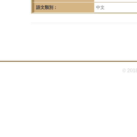
首
語文類別：
中文
頁
© 201