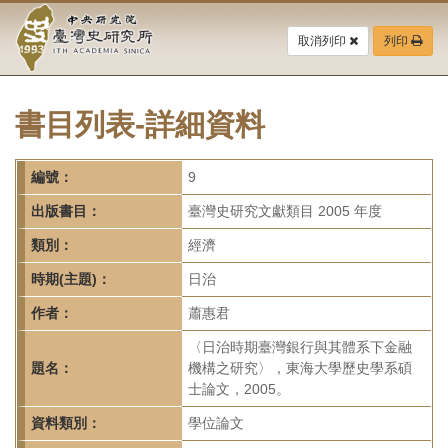
中
跳
到
取消列印
列印
央
主
要
研
內
容
書目列表-詳細資料
究
區
塊
院-
編號：
9
臺
出版書目：
臺灣史研究文獻類目 2005 年度
灣
類別：
經濟
時期(主題)：
日治
史
作者：
蕭惠君
研
〈日治時期臺灣銀行與其體系下金融
究
題名：
機構之研究〉，東海大學歷史學系碩
士論文，2005。
所-
資料類別：
學位論文