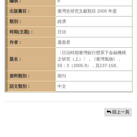
首
編號：
8
頁
出版書目：
臺灣史研究文獻類目 2005 年度
類別：
經濟
時期(主題)：
日治
作者：
蕭惠君
〈日治時期臺灣銀行體系下金融機構
題名：
之研究（上）〉，《臺灣風物》，
55：3（2005.9），頁137-158。
資料類別：
期刊
語文類別：
中文
回上一頁