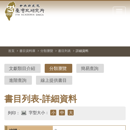
中
跳
到
點
央
主
擊
要
開
研
內
啟
容
或
究
切
上
下
主
區
換
一
一
圖
關
暫
張
張
連
塊
閉
停、
圖
圖
結
院-
播
片
片
首頁
書目資料庫
分類瀏覽
書目列表
詳細資料
網
放
站
臺
主
文獻類目介紹
分類瀏覽
簡易查詢
要
灣
選
進階查詢
線上提供書目
單
史
研
書目列表-詳細資料
究
字型大小：
小
中
大
列印：
所-