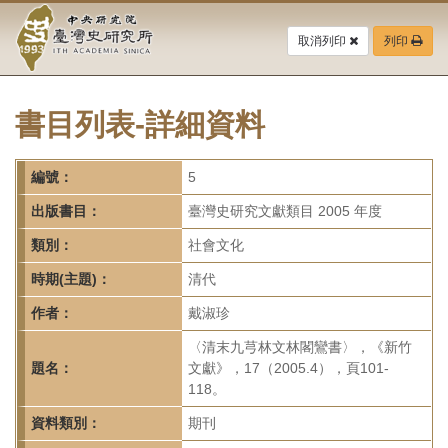
中
跳
到
取消列印
列印
央
主
要
研
內
容
書目列表-詳細資料
究
區
塊
院-
編號：
5
臺
出版書目：
臺灣史研究文獻類目 2005 年度
灣
類別：
社會文化
時期(主題)：
清代
史
作者：
戴淑珍
研
〈清末九芎林文林閣鸞書〉，《新竹
究
題名：
文獻》，17（2005.4），頁101-
118。
所-
資料類別：
期刊