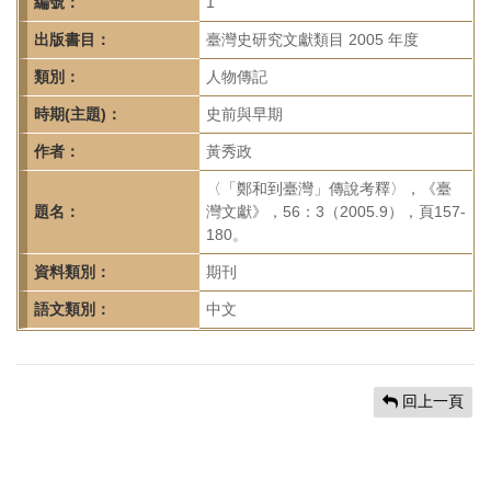
首
編號：
1
頁
出版書目：
臺灣史研究文獻類目 2005 年度
類別：
人物傳記
時期(主題)：
史前與早期
作者：
黃秀政
〈「鄭和到臺灣」傳說考釋〉，《臺
題名：
灣文獻》，56：3（2005.9），頁157-
180。
資料類別：
期刊
語文類別：
中文
回上一頁