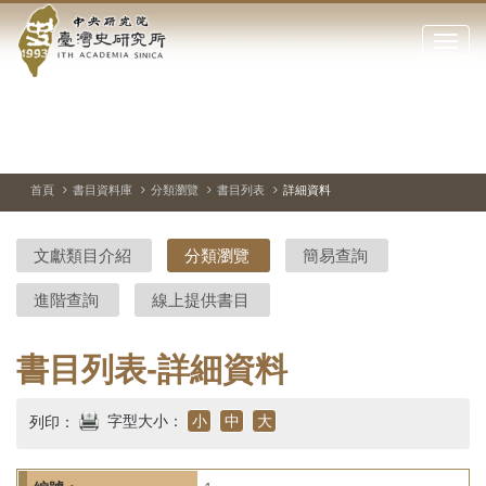
中
跳
到
點
央
主
擊
要
開
研
內
啟
容
或
究
切
上
下
主
區
換
一
一
圖
關
暫
張
張
連
塊
閉
停、
圖
圖
結
院-
播
片
片
首頁
書目資料庫
分類瀏覽
書目列表
詳細資料
網
放
站
臺
主
文獻類目介紹
分類瀏覽
簡易查詢
要
灣
選
進階查詢
線上提供書目
單
史
研
書目列表-詳細資料
究
字型大小：
小
中
大
列印：
所-