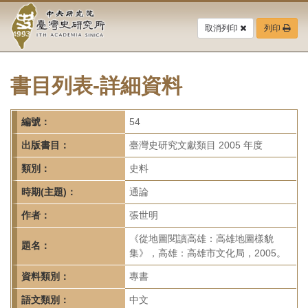
中
跳
到
取消列印
列印
央
主
要
研
內
容
書目列表-詳細資料
究
區
塊
院-
編號：
54
臺
出版書目：
臺灣史研究文獻類目 2005 年度
灣
類別：
史料
時期(主題)：
通論
史
作者：
張世明
研
《從地圖閱讀高雄：高雄地圖樣貌
題名：
究
集》，高雄：高雄市文化局，2005。
所-
資料類別：
專書
語文類別：
中文