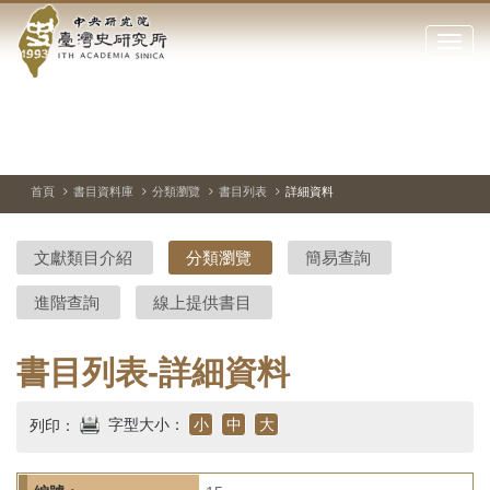
中
跳
到
點
央
主
擊
要
開
研
內
啟
容
或
究
切
上
下
主
區
換
一
一
圖
關
暫
張
張
連
塊
閉
停、
圖
圖
結
院-
播
片
片
首頁
書目資料庫
分類瀏覽
書目列表
詳細資料
網
放
站
臺
主
文獻類目介紹
分類瀏覽
簡易查詢
要
灣
選
進階查詢
線上提供書目
單
史
研
書目列表-詳細資料
究
字型大小：
小
中
大
列印：
所-