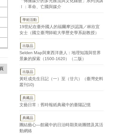
「傳播媒介的多元匯流與文化鑲嵌」系列演講
Ⅰ：革命、亡國與媒介
學術活動
19世紀在臺外國人的福爾摩沙認識／林欣宜
女士（國立臺灣師範大學歷史學系副教授）
出版品
Selden Map與東西洋唐人：地理知識與世界
景象的探索（1500-1620）（二版）
頁
出版品
黃旺成先生日記（一）至（廿六）（臺灣史料
叢刊10)
典藏品
文藝日常：舊時報紙典藏中的臺陽記憶
典藏品
團結藝心—館藏中的日治時期美術團體及其活
動網絡