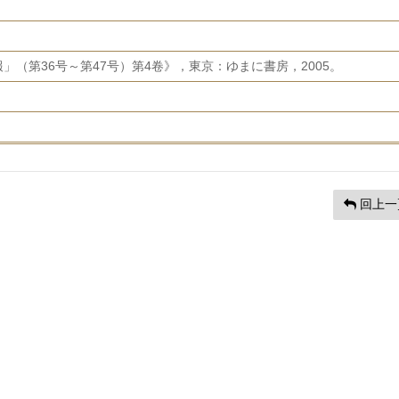
（第36号～第47号）第4卷》，東京：ゆまに書房，2005。
回上一