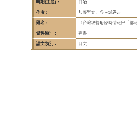
首
時期(主題)：
日治
頁
作者：
加藤聖文、谷ヶ城秀吉
題名：
《台湾総督府臨時情報部「部報」
資料類別：
專書
語文類別：
日文