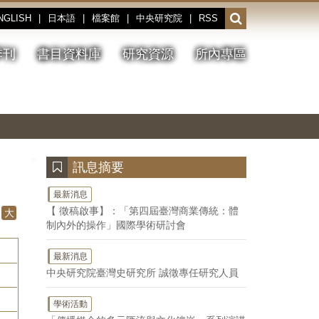
NGLISH
|
日本語
|
檔案館
|
中央研究院
|
RSS
開
啟
或
季刊
書目資料庫
研究資源
所內專區
收
合
搜
切
上
下
主
換
一
一
圖
尋
暫
張
張
連
停、
圖
圖
結
欄
播
片
片
位
放
:::
訊息摘要
最新消息
【 徵稿啟事】：「第四屆臺灣商業傳統：體
大
制內外的操作」國際學術研討會
最新消息
中央研究院臺灣史研究所 誠徵專任研究人員
學術活動