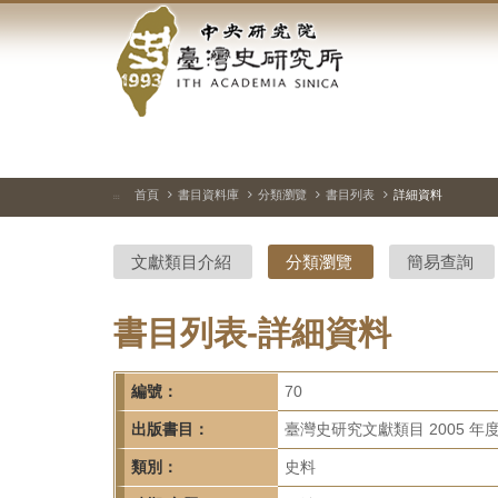
中
跳
到
央
主
要
研
內
容
究
區
塊
院-
首頁
書目資料庫
分類瀏覽
書目列表
詳細資料
:::
臺
文獻類目介紹
分類瀏覽
簡易查詢
灣
史
書目列表-詳細資料
研
編號：
70
究
出版書目：
臺灣史研究文獻類目 2005 年
所-
類別：
史料