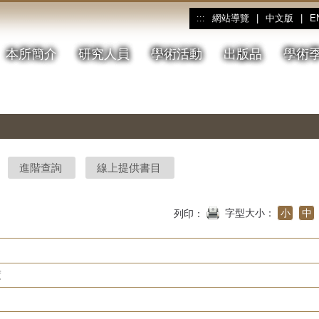
網站導覽
|
中文版
|
E
:::
本所簡介
研究人員
學術活動
出版品
學術
進階查詢
線上提供書目
字型大小：
小
中
列印：
度