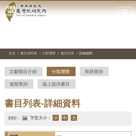
中
跳
到
點
央
主
擊
要
開
研
內
啟
容
或
究
切
上
下
主
區
換
一
一
圖
關
暫
張
張
連
塊
閉
停、
圖
圖
結
院-
播
片
片
首頁
書目資料庫
分類瀏覽
書目列表
詳細資料
網
放
站
臺
主
文獻類目介紹
分類瀏覽
簡易查詢
要
灣
選
進階查詢
線上提供書目
單
史
研
書目列表-詳細資料
究
字型大小：
小
中
大
列印：
所-