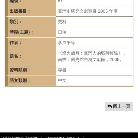
首
編號：
61
頁
出版書目：
臺灣史研究文獻類目 2005 年度
類別：
史料
時期(主題)：
日治
作者：
李展平等
《烽火歲月：臺灣人的戰時經驗》，
題名：
南投：國史館臺灣文獻館，2005。
資料類別：
專書
語文類別：
中文
回上一頁