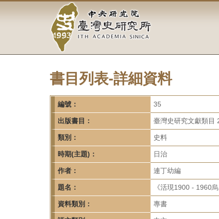
中
跳
到
央
主
要
研
內
容
究
區
塊
書目列表-詳細資料
院-
臺
編號：
35
灣
出版書目：
臺灣史研究文獻類目 2
類別：
史料
史
時期(主題)：
日治
研
作者：
連丁幼編
究
題名：
《活現1900 - 1
所-
資料類別：
專書