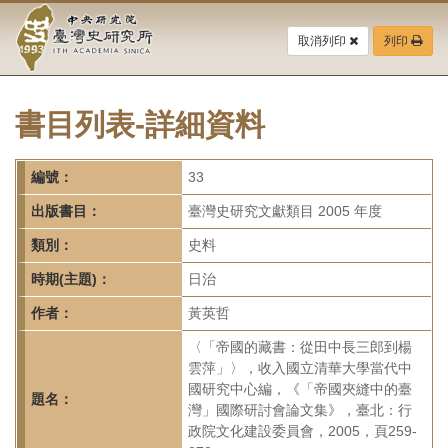
中
跳
到
取消列印
列印
央
主
要
研
內
容
書目列表-詳細資料
究
區
塊
院-
編號：
33
臺
出版書目：
臺灣史研究文獻類目 2005 年度
灣
類別：
史料
時期(主題)：
日治
史
作者：
黃英哲
研
〈「帝國的藏書：從田中長三郎到楊
究
雲萍」〉，收入國立清華大學當代中
國研究中心編，《「帝國夾縫中的臺
所-
題名：
灣」國際研討會論文集》，臺北：行
政院文化建設委員會，2005，頁259-