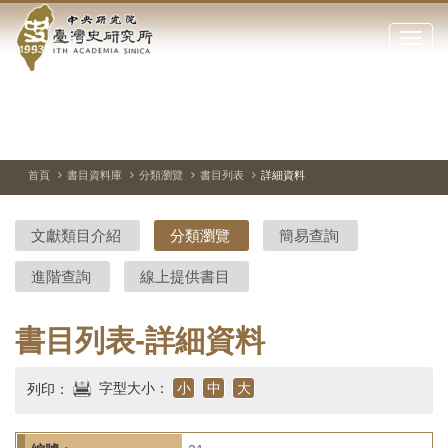
中
跳
到
點
央
主
擊
要
開
研
內
啟
容
或
究
切
上
下
主
區
換
一
一
圖
關
暫
張
張
連
塊
閉
停、
圖
圖
結
院-
播
片
片
首頁
書目資料庫
分類瀏覽
書目列表
詳細資料
網
放
站
臺
主
文獻類目介紹
分類瀏覽
簡易查詢
要
灣
選
進階查詢
線上提供書目
單
史
研
書目列表-詳細資料
究
字型大小：
小
中
大
列印：
所-