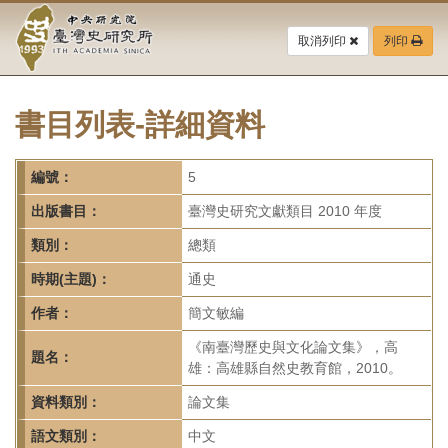
中
跳
到
取消列印
列印
央
主
要
研
內
容
書目列表-詳細資料
究
區
塊
院-
編號：
5
臺
出版書目：
臺灣史研究文獻類目 2010 年度
灣
類別：
總類
時期(主題)：
通史
史
作者：
簡文敏編
研
《南臺灣歷史與文化論文集》，高
題名：
究
雄：高雄縣自然史教育館，2010。
所-
資料類別：
論文集
語文類別：
中文