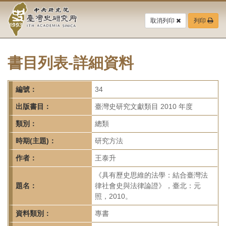
中
跳
到
取消列印
列印
央
主
要
研
內
容
書目列表-詳細資料
究
區
塊
院-
編號：
34
臺
出版書目：
臺灣史研究文獻類目 2010 年度
灣
類別：
總類
時期(主題)：
研究方法
史
作者：
王泰升
研
《具有歷史思維的法學：結合臺灣法
究
題名：
律社會史與法律論證》，臺北：元
照，2010。
所-
資料類別：
專書