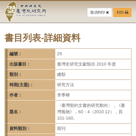
中
跳
到
取消列印
列印
央
主
要
研
內
容
書目列表-詳細資料
究
區
塊
院-
編號：
29
臺
出版書目：
臺灣史研究文獻類目 2010 年度
灣
類別：
總類
時期(主題)：
研究方法
史
作者：
李季樺
研
〈臺灣契約文書的研究動向〉，《臺
究
題名：
灣風物》，60：4（2010.12），頁
101-160。
所-
資料類別：
期刊