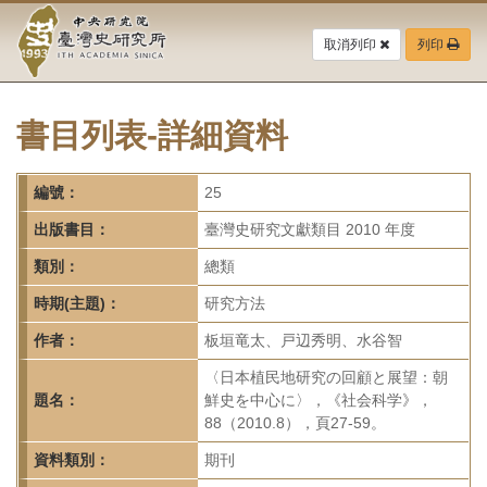
中
跳
到
取消列印
列印
央
主
要
研
內
容
書目列表-詳細資料
究
區
塊
院-
編號：
25
臺
出版書目：
臺灣史研究文獻類目 2010 年度
灣
類別：
總類
時期(主題)：
研究方法
史
作者：
板垣竜太、戸辺秀明、水谷智
研
〈日本植民地研究の回顧と展望：朝
究
題名：
鮮史を中心に〉，《社会科学》，
88（2010.8），頁27-59。
所-
資料類別：
期刊