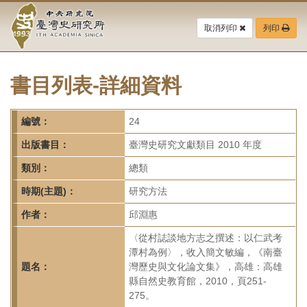
中
跳
到
取消列印
列印
央
主
要
研
內
容
書目列表-詳細資料
究
區
塊
院-
編號：
24
臺
出版書目：
臺灣史研究文獻類目 2010 年度
灣
類別：
總類
時期(主題)：
研究方法
史
作者：
邱淵惠
研
〈從村誌談地方志之撰述：以仁武考
究
潭村為例〉，收入簡文敏編，《南臺
題名：
灣歷史與文化論文集》，高雄：高雄
所-
縣自然史教育館，2010，頁251-
275。