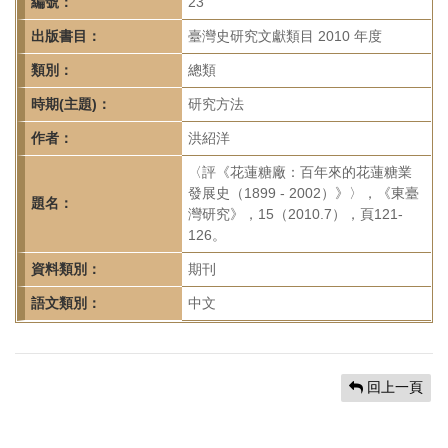
首
編號：
23
頁
出版書目：
臺灣史研究文獻類目 2010 年度
類別：
總類
時期(主題)：
研究方法
作者：
洪紹洋
〈評《花蓮糖廠：百年來的花蓮糖業
發展史（1899 - 2002）》〉，《東臺
題名：
灣研究》，15（2010.7），頁121-
126。
資料類別：
期刊
語文類別：
中文
回上一頁