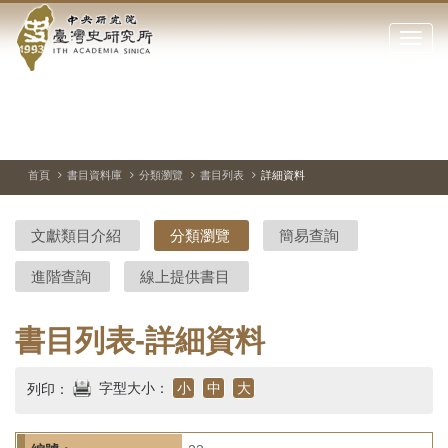
中
跳
到
點
央
主
擊
要
開
研
內
啟
容
或
究
切
上
下
主
區
換
一
一
圖
關
暫
張
張
連
塊
閉
停、
圖
圖
結
院-
播
片
片
首頁
書目資料庫
分類瀏覽
書目列表
詳細資料
網
放
站
臺
主
文獻類目介紹
分類瀏覽
簡易查詢
要
灣
選
進階查詢
線上提供書目
單
史
研
書目列表-詳細資料
究
字型大小：
小
中
大
列印：
所-