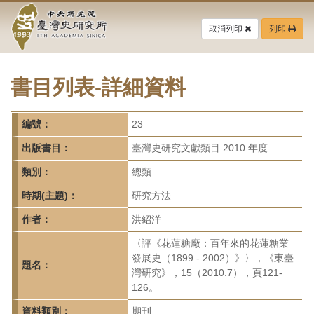
中
跳
到
取消列印
列印
央
主
要
研
內
容
書目列表-詳細資料
究
區
塊
院-
編號：
23
臺
出版書目：
臺灣史研究文獻類目 2010 年度
灣
類別：
總類
時期(主題)：
研究方法
史
作者：
洪紹洋
研
〈評《花蓮糖廠：百年來的花蓮糖業
究
發展史（1899 - 2002）》〉，《東臺
題名：
灣研究》，15（2010.7），頁121-
所-
126。
資料類別：
期刊