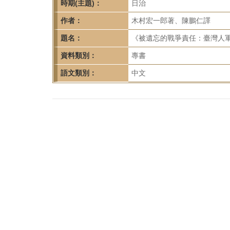
首
時期(主題)：
日治
頁
作者：
木村宏一郎著、陳鵬仁譯
題名：
《被遺忘的戰爭責任：臺灣人軍
資料類別：
專書
語文類別：
中文