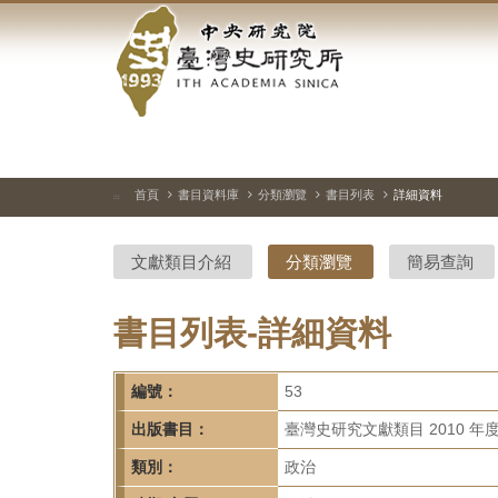
中
跳
到
央
主
要
研
內
容
究
區
塊
院-
首頁
書目資料庫
分類瀏覽
書目列表
詳細資料
:::
臺
文獻類目介紹
分類瀏覽
簡易查詢
灣
史
書目列表-詳細資料
研
編號：
53
究
出版書目：
臺灣史研究文獻類目 2010 年
所-
類別：
政治