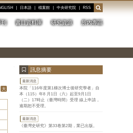
NGLISH
|
日本語
|
檔案館
|
中央研究院
|
RSS
開
啟
或
季刊
書目資料庫
研究資源
所內專區
收
合
搜
切
上
下
主
換
一
一
圖
尋
暫
張
張
連
停、
圖
圖
結
欄
播
片
片
位
放
:::
訊息摘要
最新消息
本院「116年度第1梯次博士後研究學者」自
大
本（115）年8 月1日（六）起至9月1日
（二）17時止（臺灣時間）受理 線上申請，
逾期恕不受理。
最新消息
《臺灣史研究》第33卷第2期，業已出版。