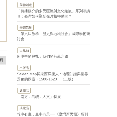
學術活動
「傳播媒介的多元匯流與文化鑲嵌」系列演講
Ⅱ：臺灣如何顯影在片格轉動間？
學術活動
「第六屆族群、歷史與地域社會」國際學術研
討會
出版品
困境中的掙扎：我們的荊棘之路
頁
出版品
Selden Map與東西洋唐人：地理知識與世界
景象的探索（1500-1620）（二版）
典藏品
「南方．島嶼．人文」特展
典藏品
報中有畫，畫中有景──《臺灣新民報》所刊