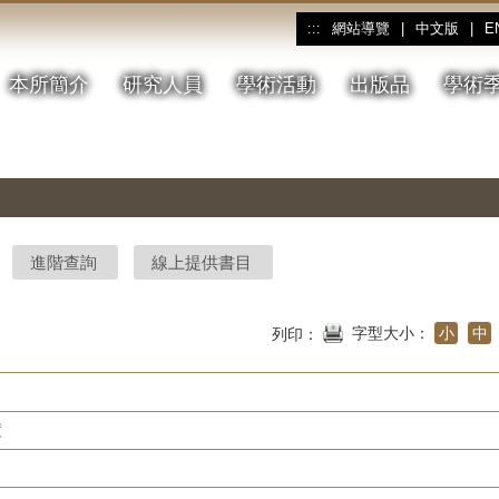
網站導覽
|
中文版
|
E
:::
本所簡介
研究人員
學術活動
出版品
學術
進階查詢
線上提供書目
字型大小：
小
中
列印：
度