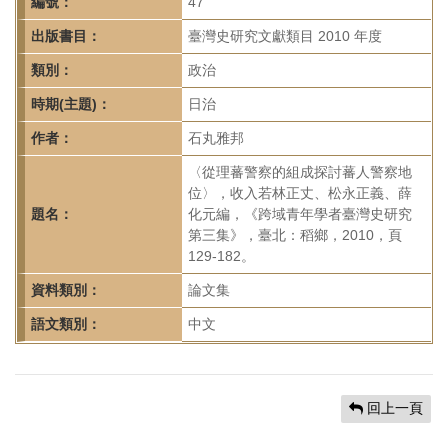
首
編號：
47
頁
出版書目：
臺灣史研究文獻類目 2010 年度
類別：
政治
時期(主題)：
日治
作者：
石丸雅邦
〈從理蕃警察的組成探討蕃人警察地
位〉，收入若林正丈、松永正義、薛
題名：
化元編，《跨域青年學者臺灣史研究
第三集》，臺北：稻鄉，2010，頁
129-182。
資料類別：
論文集
語文類別：
中文
回上一頁