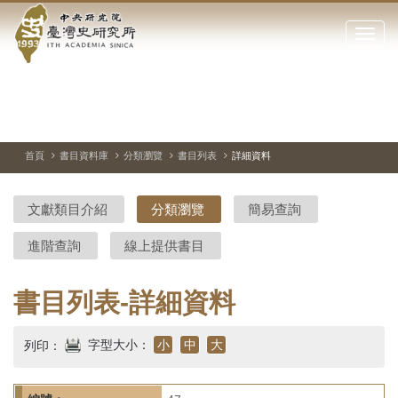
中
跳
到
點
央
主
擊
要
開
研
內
啟
容
或
究
切
上
下
主
區
換
一
一
圖
關
暫
張
張
連
塊
閉
停、
圖
圖
結
院-
播
片
片
首頁
書目資料庫
分類瀏覽
書目列表
詳細資料
網
放
站
臺
主
文獻類目介紹
分類瀏覽
簡易查詢
要
灣
選
進階查詢
線上提供書目
單
史
研
書目列表-詳細資料
究
字型大小：
小
中
大
列印：
所-