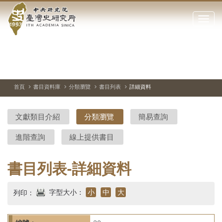
中
跳
到
點
央
主
擊
要
開
研
內
啟
容
或
究
切
上
下
主
區
換
一
一
圖
關
暫
張
張
連
塊
閉
停、
圖
圖
結
院-
播
片
片
首頁
書目資料庫
分類瀏覽
書目列表
詳細資料
網
放
站
臺
主
文獻類目介紹
分類瀏覽
簡易查詢
要
灣
選
進階查詢
線上提供書目
單
史
研
書目列表-詳細資料
究
字型大小：
小
中
大
列印：
所-