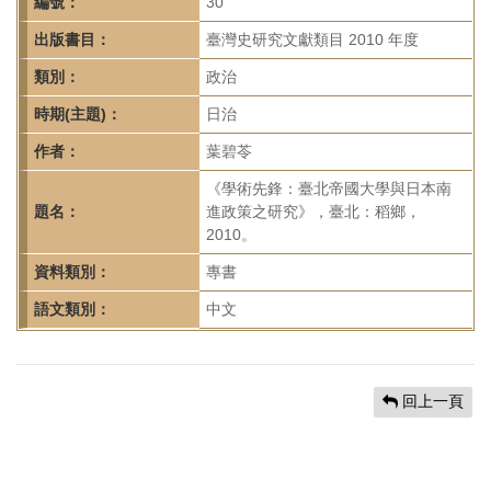
首
編號：
30
頁
出版書目：
臺灣史研究文獻類目 2010 年度
類別：
政治
時期(主題)：
日治
作者：
葉碧苓
《學術先鋒：臺北帝國大學與日本南
題名：
進政策之研究》，臺北：稻鄉，
2010。
資料類別：
專書
語文類別：
中文
回上一頁