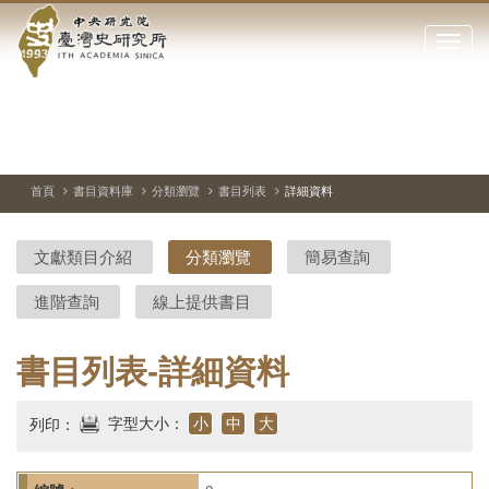
中
跳
到
點
央
主
擊
要
開
研
內
啟
容
或
究
切
上
下
主
區
換
一
一
圖
關
暫
張
張
連
塊
閉
停、
圖
圖
結
院-
播
片
片
首頁
書目資料庫
分類瀏覽
書目列表
詳細資料
網
放
站
臺
主
文獻類目介紹
分類瀏覽
簡易查詢
要
灣
選
進階查詢
線上提供書目
單
史
研
書目列表-詳細資料
究
字型大小：
小
中
大
列印：
所-