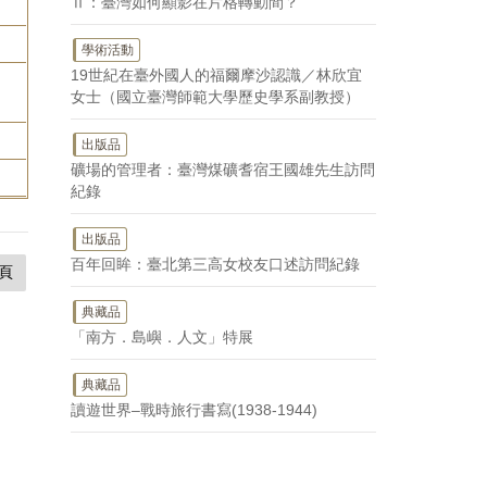
Ⅱ：臺灣如何顯影在片格轉動間？
學術活動
19世紀在臺外國人的福爾摩沙認識／林欣宜
女士（國立臺灣師範大學歷史學系副教授）
出版品
礦場的管理者：臺灣煤礦耆宿王國雄先生訪問
紀錄
出版品
百年回眸：臺北第三高女校友口述訪問紀錄
頁
典藏品
「南方．島嶼．人文」特展
典藏品
讀遊世界–戰時旅行書寫(1938-1944)