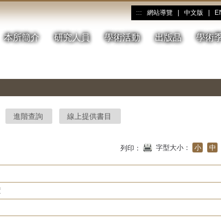
網站導覽
|
中文版
|
E
:::
本所簡介
研究人員
學術活動
出版品
學術
進階查詢
線上提供書目
字型大小：
小
中
列印：
度