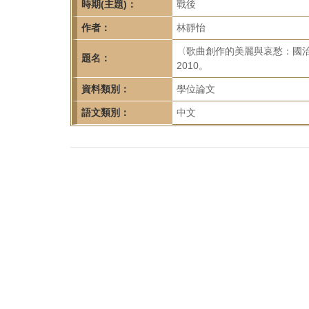
首
時期(主題)：
戰後
頁
作者：
林靜怡
〈歌曲創作的美麗與哀愁：國
題名：
2010。
資料類別：
學位論文
語文類別：
中文