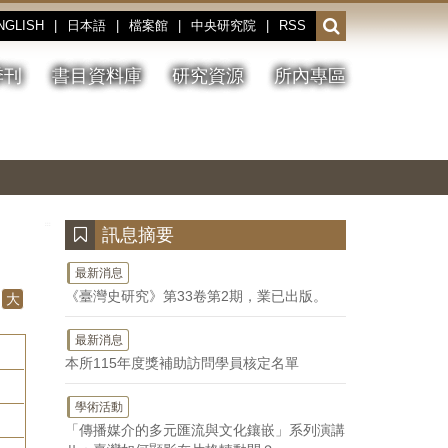
NGLISH
|
日本語
|
檔案館
|
中央研究院
|
RSS
開
啟
或
季刊
書目資料庫
研究資源
所內專區
收
合
搜
切
上
下
主
換
一
一
圖
尋
暫
張
張
連
停、
圖
圖
結
欄
播
片
片
位
放
:::
訊息摘要
最新消息
《臺灣史研究》第33卷第2期，業已出版。
大
最新消息
本所115年度獎補助訪問學員核定名單
學術活動
「傳播媒介的多元匯流與文化鑲嵌」系列演講