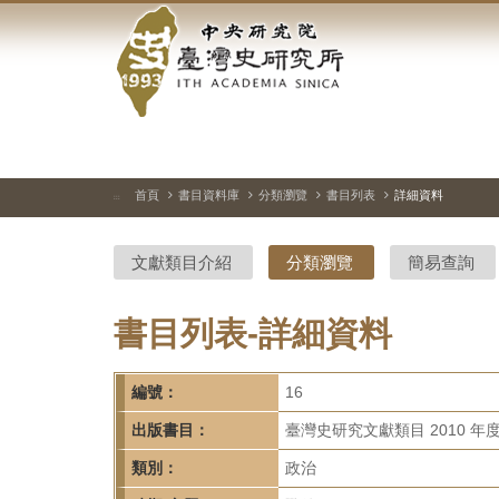
中
跳
到
央
主
要
研
內
容
究
區
塊
院-
首頁
書目資料庫
分類瀏覽
書目列表
詳細資料
:::
臺
文獻類目介紹
分類瀏覽
簡易查詢
灣
史
書目列表-詳細資料
研
編號：
16
究
出版書目：
臺灣史研究文獻類目 2010 年
所-
類別：
政治