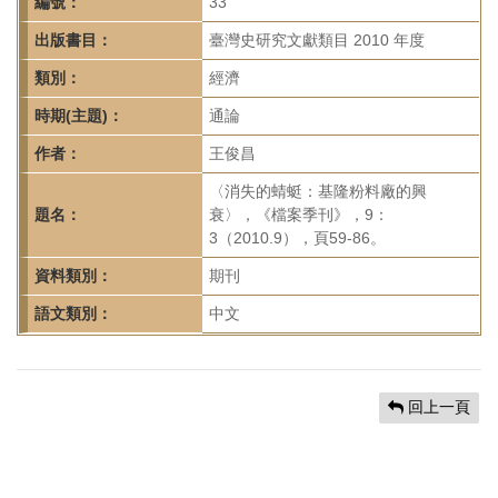
首
編號：
33
頁
出版書目：
臺灣史研究文獻類目 2010 年度
類別：
經濟
時期(主題)：
通論
作者：
王俊昌
〈消失的蜻蜓：基隆粉料廠的興
題名：
衰〉，《檔案季刊》，9：
3（2010.9），頁59-86。
資料類別：
期刊
語文類別：
中文
回上一頁