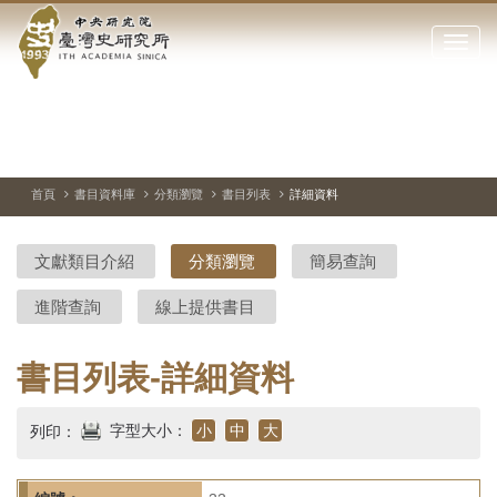
中
跳
到
點
央
主
擊
要
開
研
內
啟
容
或
究
切
上
下
主
區
換
一
一
圖
關
暫
張
張
連
塊
閉
停、
圖
圖
結
院-
播
片
片
首頁
書目資料庫
分類瀏覽
書目列表
詳細資料
網
放
站
臺
主
文獻類目介紹
分類瀏覽
簡易查詢
要
灣
選
進階查詢
線上提供書目
單
史
研
書目列表-詳細資料
究
字型大小：
小
中
大
列印：
所-