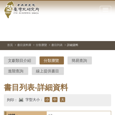
中
跳
到
點
央
主
擊
要
開
研
內
啟
容
或
究
切
上
下
主
區
換
一
一
圖
關
暫
張
張
連
塊
閉
停、
圖
圖
結
院-
播
片
片
首頁
書目資料庫
分類瀏覽
書目列表
詳細資料
網
放
站
臺
主
文獻類目介紹
分類瀏覽
簡易查詢
要
灣
選
進階查詢
線上提供書目
單
史
研
書目列表-詳細資料
究
字型大小：
小
中
大
列印：
所-