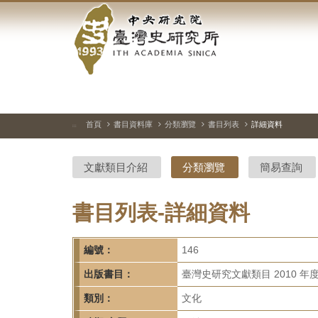
中
跳
到
央
主
要
研
內
容
究
區
塊
院-
首頁
書目資料庫
分類瀏覽
書目列表
詳細資料
:::
臺
文獻類目介紹
分類瀏覽
簡易查詢
灣
史
書目列表-詳細資料
研
編號：
146
究
出版書目：
臺灣史研究文獻類目 2010 年
所-
類別：
文化