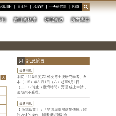
NGLISH
|
日本語
|
檔案館
|
中央研究院
|
RSS
開
啟
或
季刊
書目資料庫
研究資源
所內專區
收
合
搜
切
上
下
主
換
一
一
圖
尋
暫
張
張
連
停、
圖
圖
結
欄
播
片
片
位
放
:::
訊息摘要
最新消息
本院「116年度第1梯次博士後研究學者」自
大
本（115）年8 月1日（六）起至9月1日
（二）17時止（臺灣時間）受理 線上申請，
逾期恕不受理。
最新消息
【 徵稿啟事】：「第四屆臺灣商業傳統：體
制內外的操作」國際學術研討會