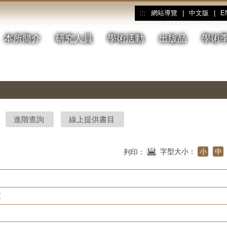
網站導覽
|
中文版
|
E
:::
本所簡介
研究人員
學術活動
出版品
學術
進階查詢
線上提供書目
字型大小：
小
中
列印：
度