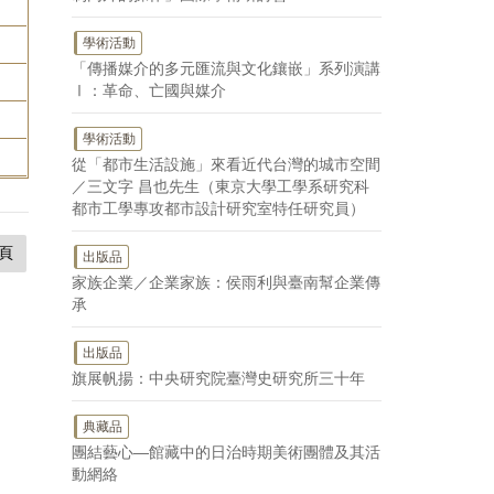
學術活動
「傳播媒介的多元匯流與文化鑲嵌」系列演講
Ⅰ：革命、亡國與媒介
學術活動
從「都市生活設施」來看近代台灣的城市空間
／三文字 昌也先生（東京大學工學系研究科
都市工學專攻都市設計研究室特任研究員）
頁
出版品
家族企業／企業家族：侯雨利與臺南幫企業傳
承
出版品
旗展帆揚：中央研究院臺灣史研究所三十年
典藏品
團結藝心—館藏中的日治時期美術團體及其活
動網絡