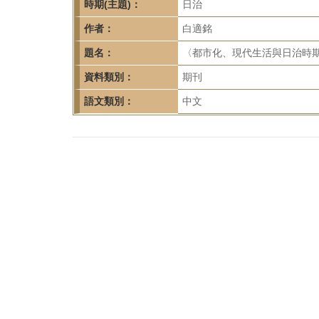
首
時期(主題)：
日治
頁
作者：
白適銘
題名：
〈都市化、現代生活與日治時期臺
資料類別：
期刊
語文類別：
中文