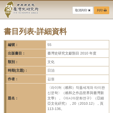
中
跳
到
取消列印
列印
央
主
要
研
內
容
書目列表-詳細資料
究
區
塊
院-
編號：
55
臺
出版書目：
臺灣史研究文獻類目 2010 年度
灣
類別：
文化
時期(主題)：
日治
史
作者：
김원
研
〈라이허（賴和）작품세계와 타이완
究
신문학〉（賴和之作品世界與臺灣新
題名：
文學），《아시아문화연구》（亞細
所-
亞文化硏究），20（2010.12），頁
113-136。