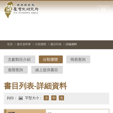
中
跳
到
點
央
主
擊
要
開
研
內
啟
容
或
究
切
上
下
主
區
換
一
一
圖
關
暫
張
張
連
塊
閉
停、
圖
圖
結
院-
播
片
片
首頁
書目資料庫
分類瀏覽
書目列表
詳細資料
網
放
站
臺
主
文獻類目介紹
分類瀏覽
簡易查詢
要
灣
選
進階查詢
線上提供書目
單
史
研
書目列表-詳細資料
究
字型大小：
小
中
大
列印：
所-