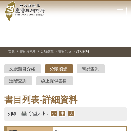
中
跳
到
點
央
主
擊
要
開
研
內
啟
容
或
究
切
上
下
主
區
換
一
一
圖
關
暫
張
張
連
塊
閉
停、
圖
圖
結
院-
播
片
片
首頁
書目資料庫
分類瀏覽
書目列表
詳細資料
網
放
站
臺
主
文獻類目介紹
分類瀏覽
簡易查詢
要
灣
選
進階查詢
線上提供書目
單
史
研
書目列表-詳細資料
究
字型大小：
小
中
大
列印：
所-