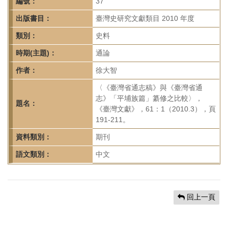
首
編號：
37
頁
出版書目：
臺灣史研究文獻類目 2010 年度
類別：
史料
時期(主題)：
通論
作者：
徐大智
〈《臺灣省通志稿》與《臺灣省通
志》「平埔族篇」纂修之比較〉，
題名：
《臺灣文獻》，61：1（2010.3），頁
191-211。
資料類別：
期刊
語文類別：
中文
回上一頁