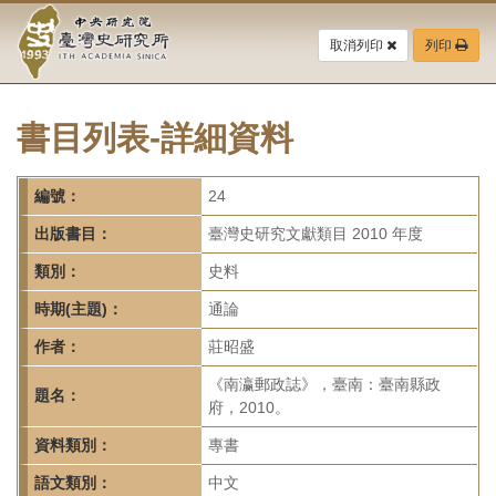
中
跳
到
取消列印
列印
央
主
要
研
內
容
書目列表-詳細資料
究
區
塊
院-
編號：
24
臺
出版書目：
臺灣史研究文獻類目 2010 年度
灣
類別：
史料
時期(主題)：
通論
史
作者：
莊昭盛
研
《南瀛郵政誌》，臺南：臺南縣政
題名：
究
府，2010。
所-
資料類別：
專書
語文類別：
中文