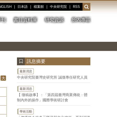
NGLISH
|
日本語
|
檔案館
|
中央研究院
|
RSS
開
啟
或
季刊
書目資料庫
研究資源
所內專區
收
合
搜
切
上
下
主
換
一
一
圖
尋
暫
張
張
連
停、
圖
圖
結
欄
播
片
片
位
放
:::
訊息摘要
最新消息
中央研究院臺灣史研究所 誠徵專任研究人員
大
最新消息
【 徵稿啟事】：「第四屆臺灣商業傳統：體
制內外的操作」國際學術研討會
學術活動