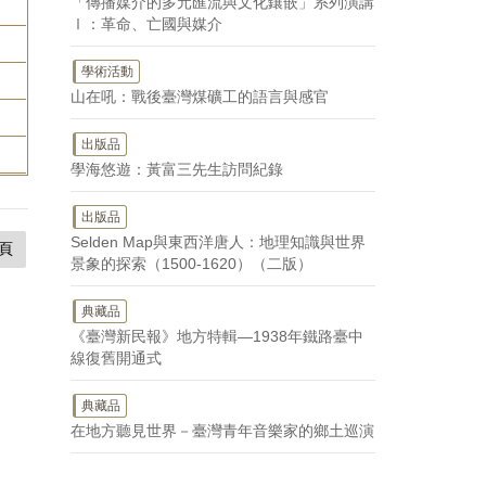
「傳播媒介的多元匯流與文化鑲嵌」系列演講
Ⅰ：革命、亡國與媒介
學術活動
山在吼：戰後臺灣煤礦工的語言與感官
出版品
學海悠遊：黃富三先生訪問紀錄
出版品
Selden Map與東西洋唐人：地理知識與世界
頁
景象的探索（1500-1620）（二版）
典藏品
《臺灣新民報》地方特輯—1938年鐵路臺中
線復舊開通式
典藏品
在地方聽見世界－臺灣青年音樂家的鄉土巡演