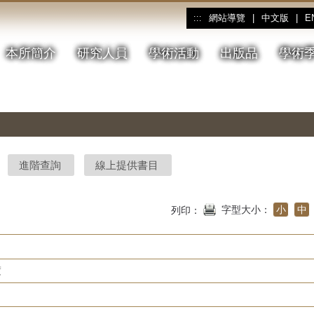
網站導覽
|
中文版
|
E
:::
本所簡介
研究人員
學術活動
出版品
學術
進階查詢
線上提供書目
字型大小：
小
中
列印：
度