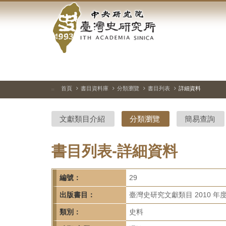
中
跳
到
央
主
要
研
內
容
究
區
塊
院-
首頁
書目資料庫
分類瀏覽
書目列表
詳細資料
:::
臺
文獻類目介紹
分類瀏覽
簡易查詢
灣
史
書目列表-詳細資料
研
編號：
29
究
出版書目：
臺灣史研究文獻類目 2010 年
所-
類別：
史料