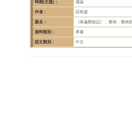
首
時期(主題)：
通論
頁
作者：
莊昭盛
題名：
《南瀛郵政誌》，臺南：臺南縣
資料類別：
專書
語文類別：
中文