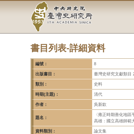
中
跳
到
央
主
要
研
內
容
究
區
塊
書目列表-詳細資料
院-
臺
編號：
8
灣
出版書目：
臺灣史研究文獻類目 2
類別：
史料
史
時期(主題)：
清代
研
作者：
吳新欽
究
〈雍正時期善化地區
題名：
所-
高雄：國立高雄師範大
資料類別：
論文集