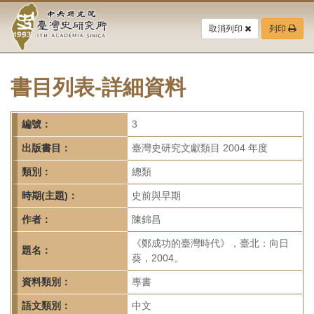
中
跳
到
取消列印
列印
央
主
要
研
內
容
書目列表-詳細資料
究
區
塊
院-
編號：
3
臺
出版書目：
臺灣史研究文獻類目 2004 年度
灣
類別：
總類
時期(主題)：
史前與早期
史
作者：
陳錦昌
研
《鄭成功的臺灣時代》，臺北：向日
題名：
究
葵，2004。
所-
資料類別：
專書
語文類別：
中文