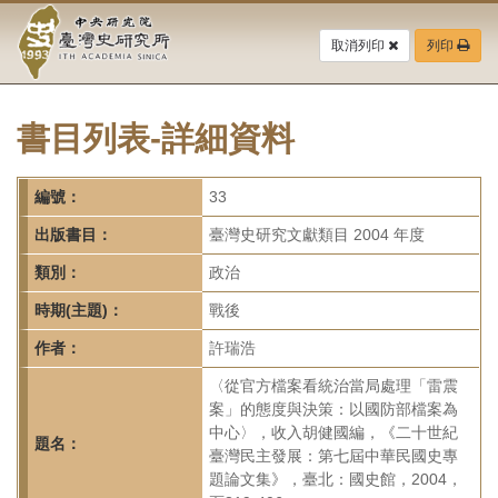
中
跳
到
取消列印
列印
央
主
要
研
內
容
書目列表-詳細資料
究
區
塊
院-
編號：
33
臺
出版書目：
臺灣史研究文獻類目 2004 年度
灣
類別：
政治
時期(主題)：
戰後
史
作者：
許瑞浩
研
〈從官方檔案看統治當局處理「雷震
究
案」的態度與決策：以國防部檔案為
中心〉，收入胡健國編，《二十世紀
所-
題名：
臺灣民主發展：第七屆中華民國史專
題論文集》，臺北：國史館，2004，