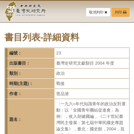
中
跳
到
取消列印
列印
央
主
要
研
內
容
書目列表-詳細資料
究
區
塊
院-
編號：
23
臺
出版書目：
臺灣史研究文獻類目 2004 年度
灣
類別：
政治
時期(主題)：
戰後
史
作者：
曾品滄
研
〈一九六○年代知識青年的政治反對運
究
動：以「全國青年團結促進會」為
例〉，收入胡健國編，《二十世紀臺
所-
題名：
灣民主發展：第七屆中華民國史專題
論文集》，臺北：國史館，2004，頁