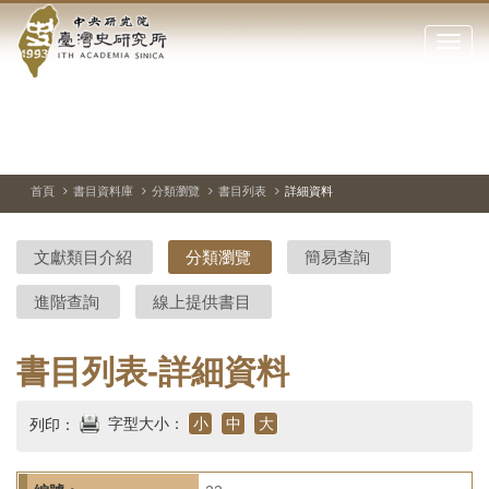
中
跳
到
點
央
主
擊
要
開
研
內
啟
容
或
究
切
上
下
主
區
換
一
一
圖
關
暫
張
張
連
塊
閉
停、
圖
圖
結
院-
播
片
片
首頁
書目資料庫
分類瀏覽
書目列表
詳細資料
網
放
站
臺
主
文獻類目介紹
分類瀏覽
簡易查詢
要
灣
選
進階查詢
線上提供書目
單
史
研
書目列表-詳細資料
究
字型大小：
小
中
大
列印：
所-