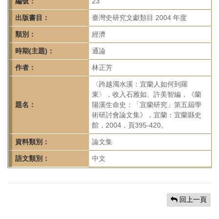
首
編號：
23
頁
出版書目：
臺灣史研究文獻類目 2004 年度
類別：
經濟
時期(主題)：
通論
作者：
林正芳
〈跨越濁水溪：宜蘭人如何到羅
東〉，收入石雅如、許美智編，《蘭
題名：
陽溪生命史：「宜蘭研究」第五屆學
術研討會論文集》，宜蘭：宜蘭縣史
館，2004，頁395-420。
資料類別：
論文集
語文類別：
中文
回上一頁