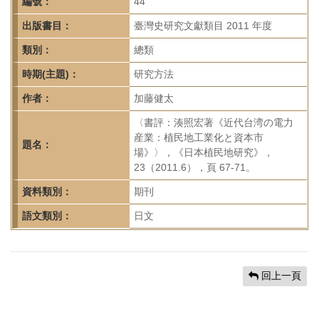
首
編號：
44
頁
出版書目：
臺灣史研究文獻類目 2011 年度
類別：
總類
時期(主題)：
研究方法
作者：
加藤健太
〈書評：湊照宏著《近代台湾の電力
産業：植民地工業化と資本市
題名：
場》〉，《日本植民地研究》，
23（2011.6），頁 67-71。
資料類別：
期刊
語文類別：
日文
回上一頁