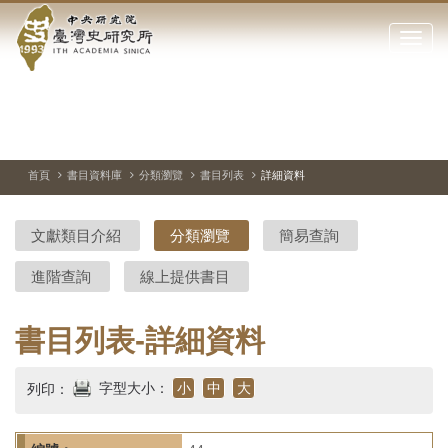
中
跳
到
點
央
主
擊
要
開
研
內
啟
容
或
究
切
上
下
主
區
換
一
一
圖
關
暫
張
張
連
塊
閉
停、
圖
圖
結
院-
播
片
片
首頁
書目資料庫
分類瀏覽
書目列表
詳細資料
網
放
站
臺
主
文獻類目介紹
分類瀏覽
簡易查詢
要
灣
選
進階查詢
線上提供書目
單
史
研
書目列表-詳細資料
究
字型大小：
小
中
大
列印：
所-