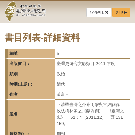
中
跳
到
取消列印
列印
央
主
要
研
內
容
書目列表-詳細資料
究
區
塊
院-
編號：
5
臺
出版書目：
臺灣史研究文獻類目 2011 年度
灣
類別：
政治
時期(主題)：
清代
史
作者：
黃富三
研
〈清季臺灣之外來衝擊與官紳關係：
究
以板橋林家之捐獻為例〉，《臺灣文
題名：
獻》， 62：4（2011.12），頁 131-
所-
159。
資料類別：
期刊