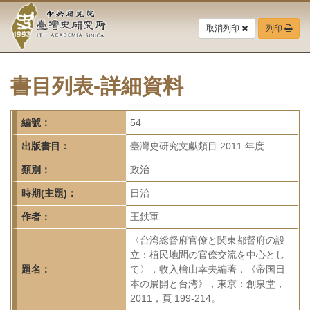
中
跳
到
取消列印
列印
央
主
要
研
內
容
書目列表-詳細資料
究
區
塊
院-
編號：
54
臺
出版書目：
臺灣史研究文獻類目 2011 年度
灣
類別：
政治
時期(主題)：
日治
史
作者：
王鉄軍
研
〈台湾総督府官僚と関東都督府の設
究
立：植民地間の官僚交流を中心とし
題名：
て〉，收入檜山幸夫編著，《帝国日
所-
本の展開と台湾》，東京：創泉堂，
2011，頁 199-214。