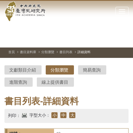
中
跳
到
點
央
主
擊
要
開
研
內
啟
容
或
究
切
上
下
主
區
換
一
一
圖
關
暫
張
張
連
塊
閉
停、
圖
圖
結
院-
播
片
片
首頁
書目資料庫
分類瀏覽
書目列表
詳細資料
網
放
站
臺
主
文獻類目介紹
分類瀏覽
簡易查詢
要
灣
選
進階查詢
線上提供書目
單
史
研
書目列表-詳細資料
究
字型大小：
小
中
大
列印：
所-