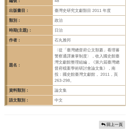
首
編號：
48
頁
出版書目：
臺灣史研究文獻類目 2011 年度
類別：
政治
時期(主題)：
日治
作者：
石丸雅邦
〈從「臺灣總督府公文類纂」看理蕃
警察通譯兼掌制度〉，收入國史館臺
灣文獻館整理組編，《第六屆臺灣總
題名：
督府檔案學術研討會論文集》，南
投：國史館臺灣文獻館， 2011，頁
263-298。
資料類別：
論文集
語文類別：
中文
回上一頁