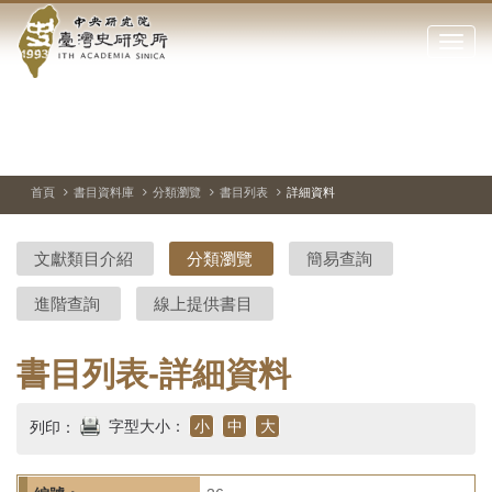
中
跳
到
點
央
主
擊
要
開
研
內
啟
容
或
究
切
上
下
主
區
換
一
一
圖
關
暫
張
張
連
塊
閉
停、
圖
圖
結
院-
播
片
片
首頁
書目資料庫
分類瀏覽
書目列表
詳細資料
網
放
站
臺
主
文獻類目介紹
分類瀏覽
簡易查詢
要
灣
選
進階查詢
線上提供書目
單
史
研
書目列表-詳細資料
究
字型大小：
小
中
大
列印：
所-