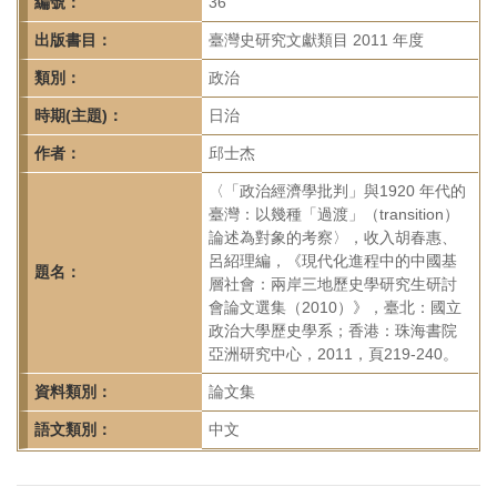
首
編號：
36
頁
出版書目：
臺灣史研究文獻類目 2011 年度
類別：
政治
時期(主題)：
日治
作者：
邱士杰
〈「政治經濟學批判」與1920 年代的
臺灣：以幾種「過渡」（transition）
論述為對象的考察〉，收入胡春惠、
呂紹理編，《現代化進程中的中國基
題名：
層社會：兩岸三地歷史學研究生研討
會論文選集（2010）》，臺北：國立
政治大學歷史學系；香港：珠海書院
亞洲研究中心，2011，頁219-240。
資料類別：
論文集
語文類別：
中文