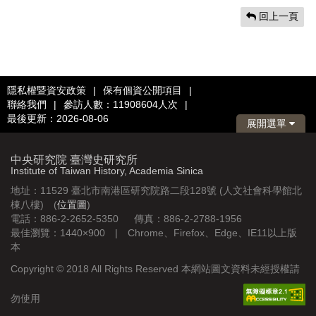
回上一頁
隱私權暨資安政策
|
保有個資公開項目
|
聯絡我們
|
參訪人數：11908604人次
|
最後更新：2026-08-06
展開選單
中央研究院 臺灣史研究所
Institute of Taiwan History, Academia Sinica
地址：11529 臺北市南港區研究院路二段128號 (人文社會科學館北
棟八樓) (
位置圖
)
電話：886-2-2652-5350 傳真：886-2-2788-1956
最佳瀏覽：1440×900 | Chrome、Firefox、Edge、IE11以上版
本
Copyright © 2018 All Rights Reserved 本網站圖文資料未經授權請
勿使用