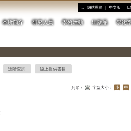
網站導覽
|
中文版
|
E
:::
本所簡介
研究人員
學術活動
出版品
學術
進階查詢
線上提供書目
字型大小：
小
中
列印：
度