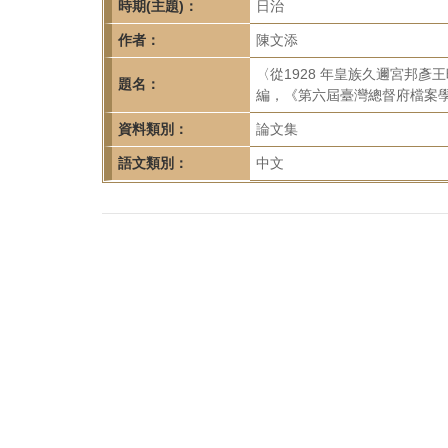
首
時期(主題)：
日治
頁
作者：
陳文添
〈從1928 年皇族久邇宮邦
題名：
編，《第六屆臺灣總督府檔案學術
資料類別：
論文集
語文類別：
中文