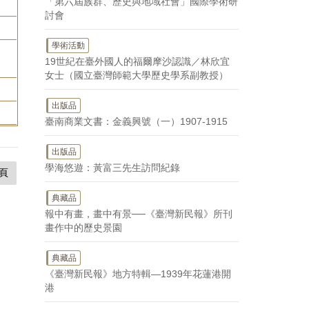
「第六屆族群、歷史與地域社會」國際學術研
討會
學術活動
19世紀在臺外國人的福爾摩沙認識／林欣宜
女士（國立臺灣師範大學歷史學系副教授）
出版品
臺南商業文書：金義興號（一）1907-1915
出版品
學海悠遊：黃富三先生訪問紀錄
頁
典藏品
報中有畫，畫中有景──《臺灣新民報》所刊
畫作中的歷史景園
典藏品
《臺灣新民報》地方特輯—1939年花蓮港開
港