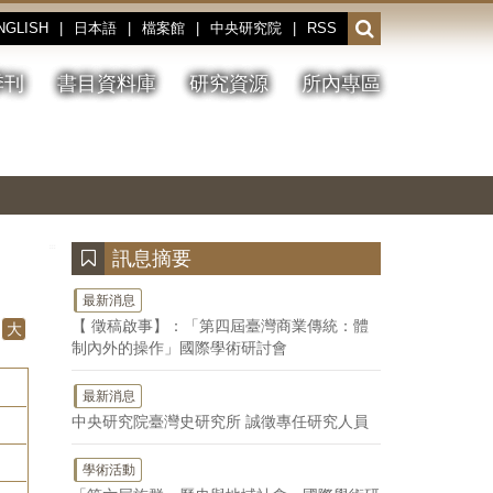
NGLISH
|
日本語
|
檔案館
|
中央研究院
|
RSS
開
啟
或
季刊
書目資料庫
研究資源
所內專區
收
合
搜
切
上
下
主
換
一
一
圖
尋
暫
張
張
連
停、
圖
圖
結
欄
播
片
片
位
放
:::
訊息摘要
最新消息
【 徵稿啟事】：「第四屆臺灣商業傳統：體
大
制內外的操作」國際學術研討會
最新消息
中央研究院臺灣史研究所 誠徵專任研究人員
學術活動