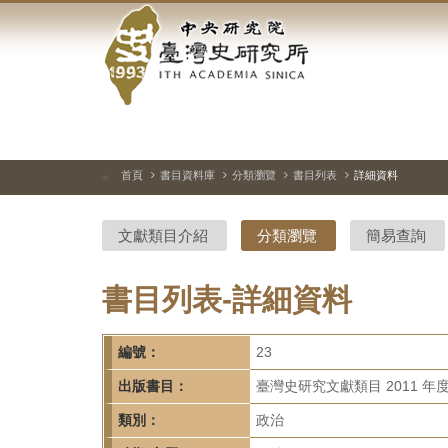
中
跳
到
央
主
要
研
內
容
究
區
塊
院-
首頁
書目資料庫
分類瀏覽
書目列表
詳細資料
:::
臺
文獻類目介紹
分類瀏覽
簡易查詢
灣
史
書目列表-詳細資料
研
編號：
23
究
出版書目：
臺灣史研究文獻類目 2011 年
所-
類別：
政治