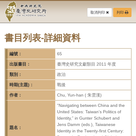
中
跳
到
取消列印
列印
央
主
要
研
內
容
書目列表-詳細資料
究
區
塊
院-
編號：
65
臺
出版書目：
臺灣史研究文獻類目 2011 年度
灣
類別：
政治
時期(主題)：
戰後
史
作者：
Chu, Yun-han ( 朱雲漢)
研
“Navigating between China and the
究
United States: Taiwan’s Politics of
Identity,” in Gunter Schubert and
所-
Jens Damm (eds.), Taiwanese
題名：
Identity in the Twenty-first Century: