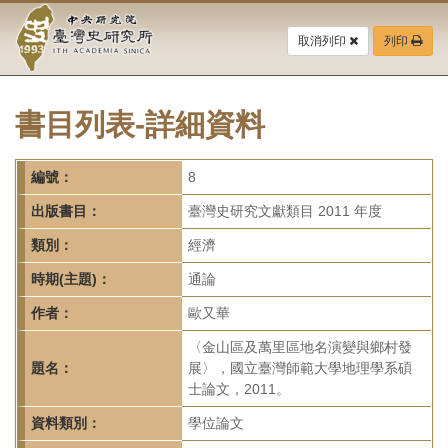
中
跳
到
取消列印
列印
央
主
要
研
內
容
書目列表-詳細資料
究
區
塊
院-
編號：
8
臺
出版書目：
臺灣史研究文獻類目 2011 年度
灣
類別：
經濟
時期(主題)：
通論
史
作者：
歐又華
研
〈金山區及萬里區地名演變與鄉村發
究
題名：
展〉，國立臺灣師範大學地理學系碩
士論文，2011。
所-
資料類別：
學位論文