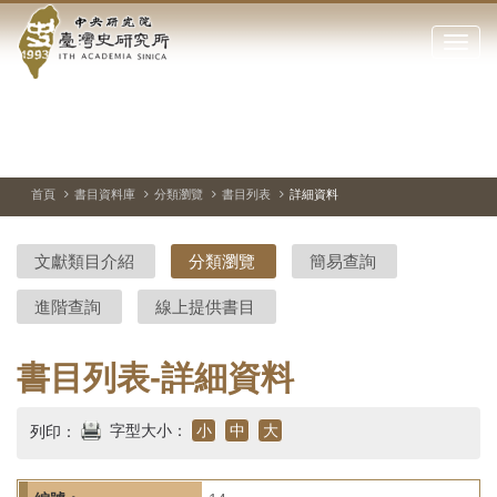
中
跳
到
點
央
主
擊
要
開
研
內
啟
容
或
究
切
上
下
主
區
換
一
一
圖
關
暫
張
張
連
塊
閉
停、
圖
圖
結
院-
播
片
片
首頁
書目資料庫
分類瀏覽
書目列表
詳細資料
網
放
站
臺
主
文獻類目介紹
分類瀏覽
簡易查詢
要
灣
選
進階查詢
線上提供書目
單
史
研
書目列表-詳細資料
究
字型大小：
小
中
大
列印：
所-