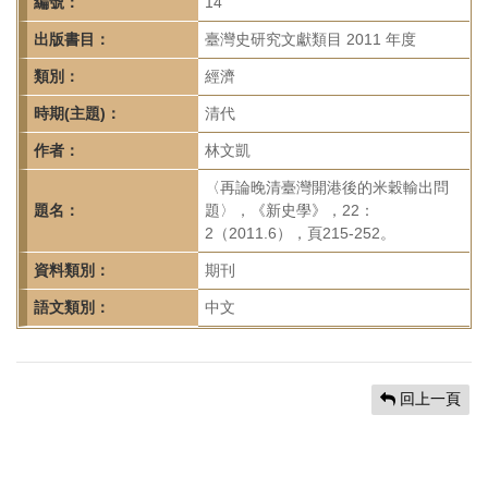
首
編號：
14
頁
出版書目：
臺灣史研究文獻類目 2011 年度
類別：
經濟
時期(主題)：
清代
作者：
林文凱
〈再論晚清臺灣開港後的米穀輸出問
題名：
題〉，《新史學》，22：
2（2011.6），頁215-252。
資料類別：
期刊
語文類別：
中文
回上一頁