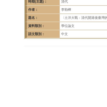
首
時期(主題)：
清代
頁
作者：
李勁樺
題名：
〈土洋大戰：清代開港後臺灣的
資料類別：
學位論文
語文類別：
中文