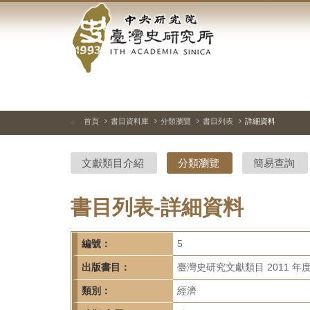
中
跳
到
央
主
要
研
內
容
究
區
塊
院-
首頁
書目資料庫
分類瀏覽
書目列表
詳細資料
:::
臺
文獻類目介紹
分類瀏覽
簡易查詢
灣
史
書目列表-詳細資料
研
編號：
5
究
出版書目：
臺灣史研究文獻類目 2011 年
所-
類別：
經濟