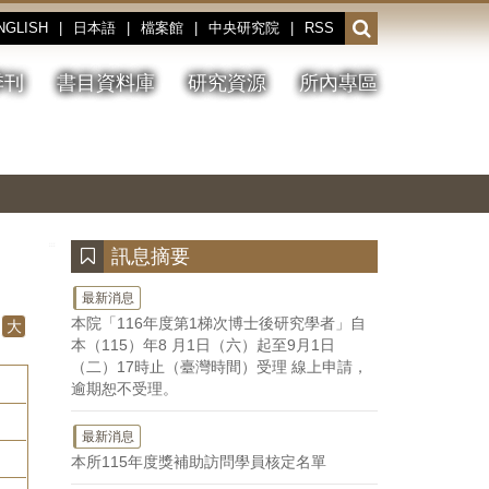
NGLISH
|
日本語
|
檔案館
|
中央研究院
|
RSS
開
啟
或
季刊
書目資料庫
研究資源
所內專區
收
合
搜
切
上
下
主
換
一
一
圖
尋
暫
張
張
連
停、
圖
圖
結
欄
播
片
片
位
放
:::
訊息摘要
最新消息
本院「116年度第1梯次博士後研究學者」自
大
本（115）年8 月1日（六）起至9月1日
（二）17時止（臺灣時間）受理 線上申請，
逾期恕不受理。
最新消息
本所115年度獎補助訪問學員核定名單