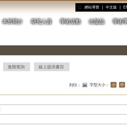
網站導覽
|
中文版
|
E
:::
本所簡介
研究人員
學術活動
出版品
學術
進階查詢
線上提供書目
字型大小：
小
中
列印：
度