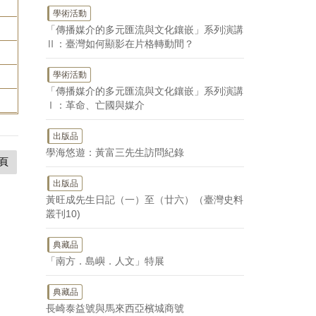
學術活動
「傳播媒介的多元匯流與文化鑲嵌」系列演講
Ⅱ：臺灣如何顯影在片格轉動間？
學術活動
「傳播媒介的多元匯流與文化鑲嵌」系列演講
Ⅰ：革命、亡國與媒介
出版品
學海悠遊：黃富三先生訪問紀錄
頁
出版品
黃旺成先生日記（一）至（廿六）（臺灣史料
叢刊10)
典藏品
「南方．島嶼．人文」特展
典藏品
長崎泰益號與馬來西亞檳城商號