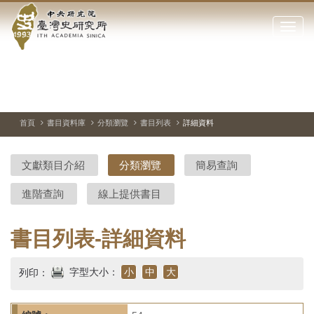
中
跳
到
點
央
主
擊
要
開
研
內
啟
容
或
究
切
上
下
主
區
換
一
一
圖
關
暫
張
張
連
塊
閉
停、
圖
圖
結
院-
播
片
片
首頁
書目資料庫
分類瀏覽
書目列表
詳細資料
網
放
站
臺
主
文獻類目介紹
分類瀏覽
簡易查詢
要
灣
選
進階查詢
線上提供書目
單
史
研
書目列表-詳細資料
究
字型大小：
小
中
大
列印：
所-