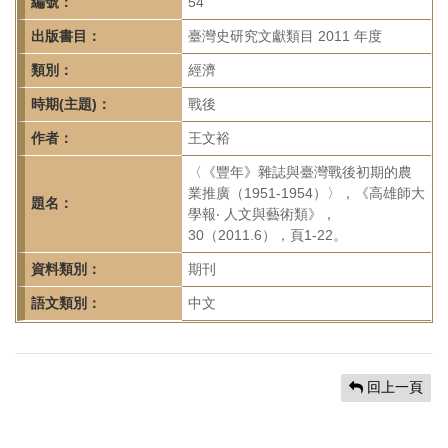
首
編號：
54
頁
出版書目：
臺灣史研究文獻類目 2011 年度
類別：
經濟
時期(主題)：
戰後
作者：
王文裕
〈《豐年》雜誌與臺灣戰後初期的農
業推廣（1951-1954）〉，《高雄師大
題名：
學報‧ 人文與藝術類》，
30（2011.6），頁1-22。
資料類別：
期刊
語文類別：
中文
回上一頁