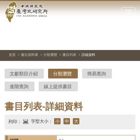
中
跳
到
點
央
主
擊
要
開
研
內
啟
容
或
究
切
上
下
主
區
換
一
一
圖
關
暫
張
張
連
塊
閉
停、
圖
圖
結
院-
播
片
片
首頁
書目資料庫
分類瀏覽
書目列表
詳細資料
網
放
站
臺
主
文獻類目介紹
分類瀏覽
簡易查詢
要
灣
選
進階查詢
線上提供書目
單
史
研
書目列表-詳細資料
究
字型大小：
小
中
大
列印：
所-