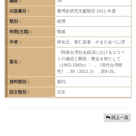
首
編號：
34
頁
出版書目：
臺灣史研究文獻類目 2011 年度
類別：
經濟
時期(主題)：
戰後
作者：
薛化元、黃仁姿著，やまだあつし譯
〈戦後台湾社会経済におけるエリー
トの連続と断絶：農会を例として
題名：
（1953-1960s）〉，《現代台湾研
究》，39（2011.3），頁8-25。
資料類別：
期刊
語文類別：
日文
回上一頁