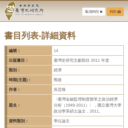
中
跳
到
取消列印
列印
央
主
要
研
內
容
書目列表-詳細資料
究
區
塊
院-
編號：
14
臺
出版書目：
臺灣史研究文獻類目 2011 年度
灣
類別：
經濟
時期(主題)：
戰後
史
作者：
吳芸臻
研
〈臺灣金融監理制度變革之政治經濟
究
題名：
分析（1949-2011）〉，國立臺灣大學
政治學系碩士論文，2011。
所-
資料類別：
學位論文